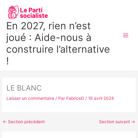
Aller
MAI
au
MEN
contenu
En 2027, rien n’est
joué : Aide-nous à
construire l’alternative
!
LE BLANC
Laisser un commentaire
/ Par
FabriceD
/
19 avril 2024
←
Section précédent
Section suivant
→