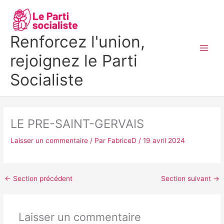
Aller
MAI
au
MEN
contenu
Renforcez l'union,
rejoignez le Parti
Socialiste
LE PRE-SAINT-GERVAIS
Laisser un commentaire
/ Par
FabriceD
/
19 avril 2024
←
Section précédent
Section suivant
→
Laisser un commentaire