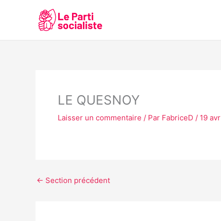
Aller
au
contenu
LE QUESNOY
Laisser un commentaire
/ Par
FabriceD
/
19 avr
←
Section précédent