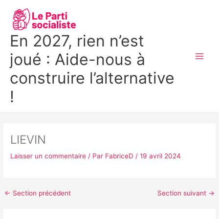
Aller
MAI
au
MEN
contenu
En 2027, rien n’est
joué : Aide-nous à
construire l’alternative
!
LIEVIN
Laisser un commentaire
/ Par
FabriceD
/
19 avril 2024
←
Section précédent
Section suivant
→