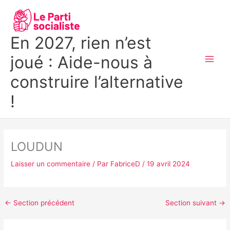
Aller
MAI
au
MEN
contenu
En 2027, rien n’est
joué : Aide-nous à
construire l’alternative
!
LOUDUN
Laisser un commentaire
/ Par
FabriceD
/
19 avril 2024
←
Section précédent
Section suivant
→