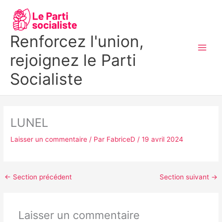
Aller
MAI
au
MEN
contenu
Renforcez l'union,
rejoignez le Parti
Socialiste
LUNEL
Laisser un commentaire
/ Par
FabriceD
/
19 avril 2024
←
Section précédent
Section suivant
→
Laisser un commentaire