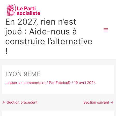
Aller
MAI
au
MEN
contenu
En 2027, rien n’est
joué : Aide-nous à
construire l’alternative
!
LYON 9EME
Laisser un commentaire
/ Par
FabriceD
/
19 avril 2024
←
Section précédent
Section suivant
→