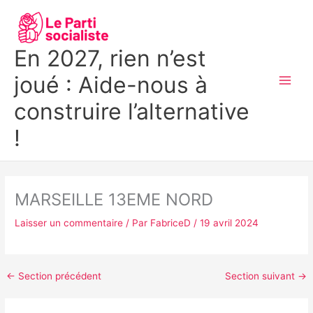
Aller
MAI
au
MEN
contenu
En 2027, rien n’est
joué : Aide-nous à
construire l’alternative
!
MARSEILLE 13EME NORD
Laisser un commentaire
/ Par
FabriceD
/
19 avril 2024
←
Section précédent
Section suivant
→