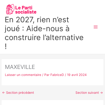
Aller
MAI
au
MEN
contenu
En 2027, rien n’est
joué : Aide-nous à
construire l’alternative
!
MAXEVILLE
Laisser un commentaire
/ Par
FabriceD
/
19 avril 2024
←
Section précédent
Section suivant
→