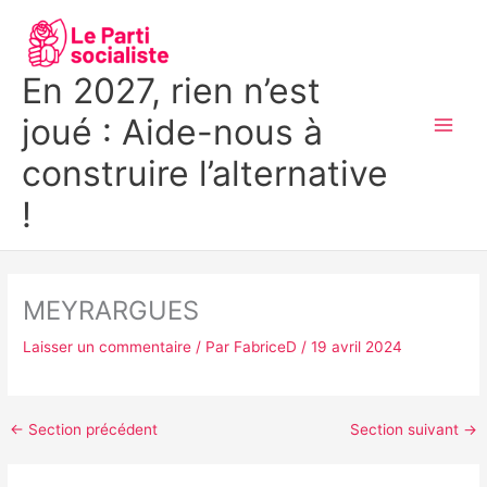
Aller
MAI
au
MEN
contenu
En 2027, rien n’est
joué : Aide-nous à
construire l’alternative
!
MEYRARGUES
Laisser un commentaire
/ Par
FabriceD
/
19 avril 2024
←
Section précédent
Section suivant
→