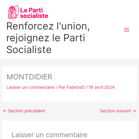
Aller
MAI
au
MEN
contenu
Renforcez l'union,
rejoignez le Parti
Socialiste
MONTDIDIER
Laisser un commentaire
/ Par
FabriceD
/
19 avril 2024
←
Section précédent
Section suivant
→
Laisser un commentaire