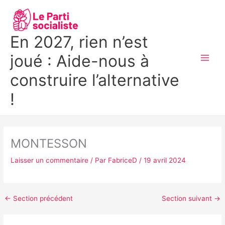
Aller
MAI
au
MEN
contenu
En 2027, rien n’est
joué : Aide-nous à
construire l’alternative
!
MONTESSON
Laisser un commentaire
/ Par
FabriceD
/
19 avril 2024
←
Section précédent
Section suivant
→