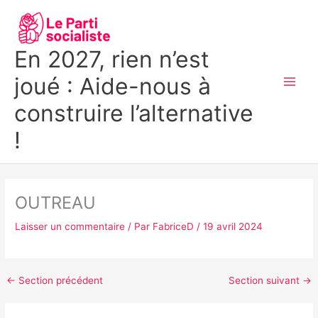
Aller
MAI
au
MEN
contenu
En 2027, rien n’est
joué : Aide-nous à
construire l’alternative
!
OUTREAU
Laisser un commentaire
/ Par
FabriceD
/
19 avril 2024
←
Section précédent
Section suivant
→