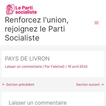
Aller
MAI
au
MEN
contenu
Renforcez l'union,
rejoignez le Parti
Socialiste
PAYS DE LIVRON
Laisser un commentaire
/ Par
FabriceD
/
19 avril 2024
←
Section précédent
Section suivant
→
Laisser un commentaire