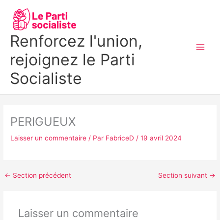
Aller
MAI
au
MEN
contenu
Renforcez l'union,
rejoignez le Parti
Socialiste
PERIGUEUX
Laisser un commentaire
/ Par
FabriceD
/
19 avril 2024
←
Section précédent
Section suivant
→
Laisser un commentaire