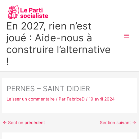
Aller
MAI
au
MEN
contenu
En 2027, rien n’est
joué : Aide-nous à
construire l’alternative
!
PERNES – SAINT DIDIER
Laisser un commentaire
/ Par
FabriceD
/
19 avril 2024
←
Section précédent
Section suivant
→