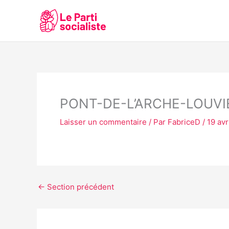
Aller
au
contenu
PONT-DE-L’ARCHE-LOUVI
Laisser un commentaire
/ Par
FabriceD
/
19 avr
←
Section précédent