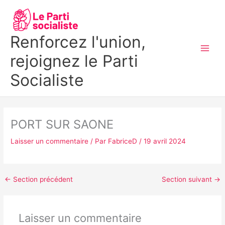
Aller
MAI
au
MEN
contenu
Renforcez l'union,
rejoignez le Parti
Socialiste
PORT SUR SAONE
Laisser un commentaire
/ Par
FabriceD
/
19 avril 2024
←
Section précédent
Section suivant
→
Laisser un commentaire