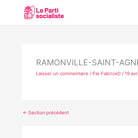
Aller
au
contenu
RAMONVILLE-SAINT-AGN
Laisser un commentaire
/ Par
FabriceD
/
19 avr
←
Section précédent