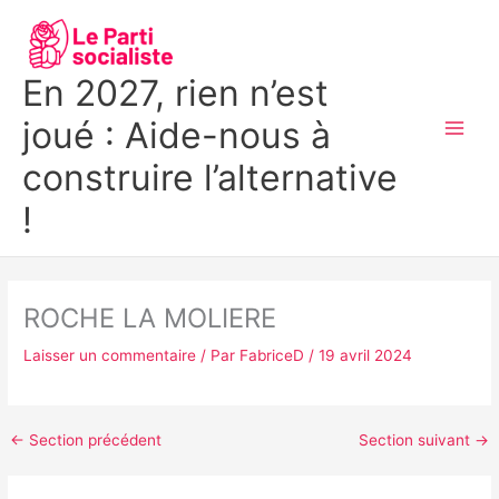
Aller
MAI
au
MEN
contenu
En 2027, rien n’est
joué : Aide-nous à
construire l’alternative
!
ROCHE LA MOLIERE
Laisser un commentaire
/ Par
FabriceD
/
19 avril 2024
←
Section précédent
Section suivant
→