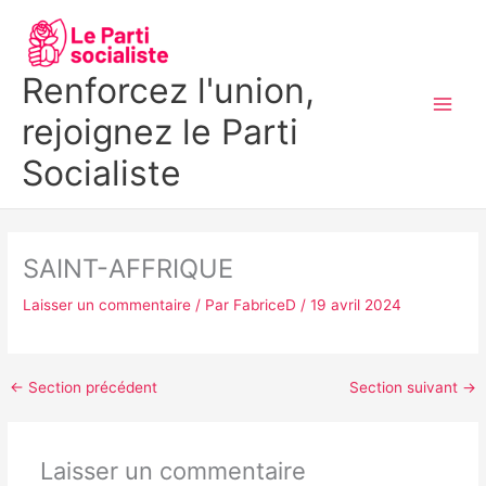
Aller
MAI
au
MEN
contenu
Renforcez l'union,
rejoignez le Parti
Socialiste
SAINT-AFFRIQUE
Laisser un commentaire
/ Par
FabriceD
/
19 avril 2024
←
Section précédent
Section suivant
→
Laisser un commentaire