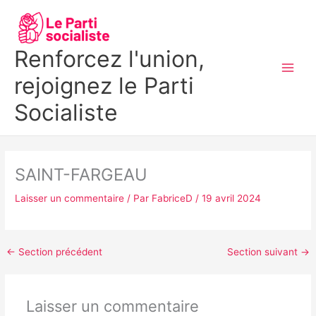
Aller
MAI
au
MEN
contenu
Renforcez l'union,
rejoignez le Parti
Socialiste
SAINT-FARGEAU
Laisser un commentaire
/ Par
FabriceD
/
19 avril 2024
←
Section précédent
Section suivant
→
Laisser un commentaire