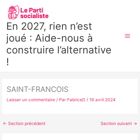
Aller
MAI
au
MEN
contenu
En 2027, rien n’est
joué : Aide-nous à
construire l’alternative
!
SAINT-FRANCOIS
Laisser un commentaire
/ Par
FabriceD
/
19 avril 2024
←
Section précédent
Section suivant
→