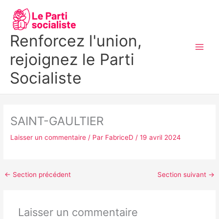
Aller
MAI
au
MEN
contenu
Renforcez l'union,
rejoignez le Parti
Socialiste
SAINT-GAULTIER
Laisser un commentaire
/ Par
FabriceD
/
19 avril 2024
←
Section précédent
Section suivant
→
Laisser un commentaire