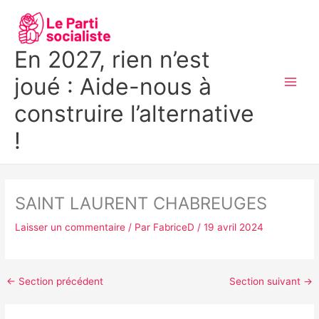
Aller
MAI
au
MEN
contenu
En 2027, rien n’est
joué : Aide-nous à
construire l’alternative
!
SAINT LAURENT CHABREUGES
Laisser un commentaire
/ Par
FabriceD
/
19 avril 2024
←
Section précédent
Section suivant
→