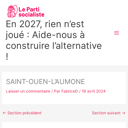
Aller
MAI
au
MEN
contenu
En 2027, rien n’est
joué : Aide-nous à
construire l’alternative
!
SAINT-OUEN-L’AUMONE
Laisser un commentaire
/ Par
FabriceD
/
19 avril 2024
←
Section précédent
Section suivant
→