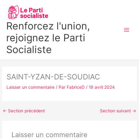
Aller
MAI
au
MEN
contenu
Renforcez l'union,
rejoignez le Parti
Socialiste
SAINT-YZAN-DE-SOUDIAC
Laisser un commentaire
/ Par
FabriceD
/
19 avril 2024
←
Section précédent
Section suivant
→
Laisser un commentaire