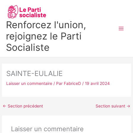
Aller
MAI
au
MEN
contenu
Renforcez l'union,
rejoignez le Parti
Socialiste
SAINTE-EULALIE
Laisser un commentaire
/ Par
FabriceD
/
19 avril 2024
←
Section précédent
Section suivant
→
Laisser un commentaire