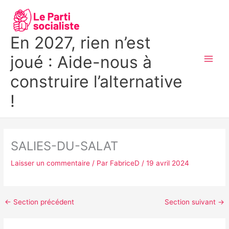
Aller
MAI
au
MEN
contenu
En 2027, rien n’est
joué : Aide-nous à
construire l’alternative
!
SALIES-DU-SALAT
Laisser un commentaire
/ Par
FabriceD
/
19 avril 2024
←
Section précédent
Section suivant
→