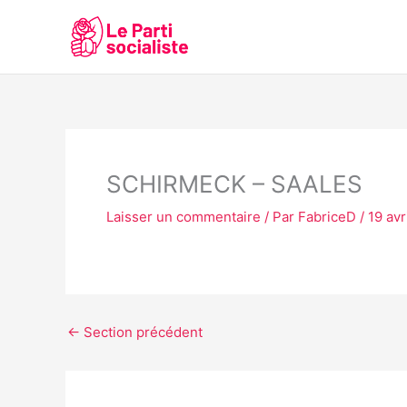
Aller
au
contenu
SCHIRMECK – SAALES
Laisser un commentaire
/ Par
FabriceD
/
19 avr
←
Section précédent