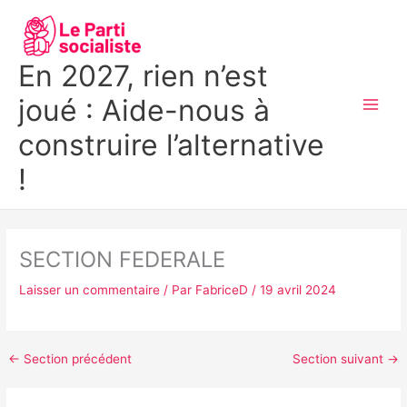
Aller
MAI
au
MEN
contenu
En 2027, rien n’est
joué : Aide-nous à
construire l’alternative
!
SECTION FEDERALE
Laisser un commentaire
/ Par
FabriceD
/
19 avril 2024
←
Section précédent
Section suivant
→