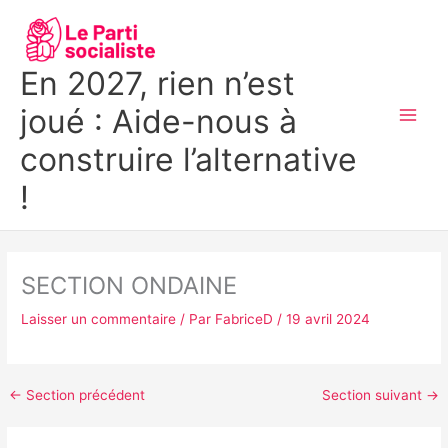
Aller
MAI
au
MEN
contenu
En 2027, rien n’est
joué : Aide-nous à
construire l’alternative
!
SECTION ONDAINE
Laisser un commentaire
/ Par
FabriceD
/
19 avril 2024
←
Section précédent
Section suivant
→