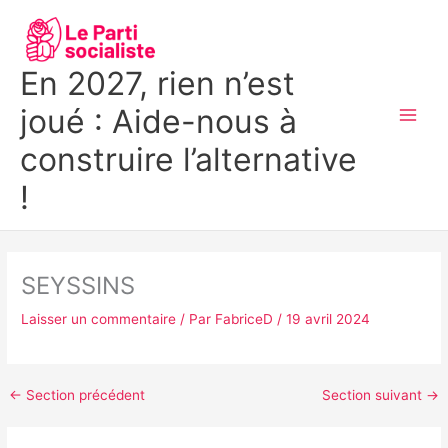
Aller
MAI
au
MEN
contenu
En 2027, rien n’est
joué : Aide-nous à
construire l’alternative
!
SEYSSINS
Laisser un commentaire
/ Par
FabriceD
/
19 avril 2024
←
Section précédent
Section suivant
→