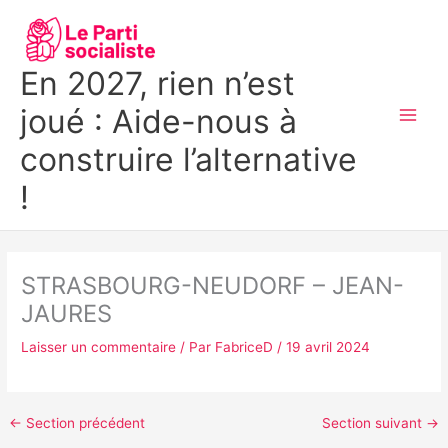
Aller
MAI
au
MEN
contenu
En 2027, rien n’est
joué : Aide-nous à
construire l’alternative
!
STRASBOURG-NEUDORF – JEAN-
JAURES
Laisser un commentaire
/ Par
FabriceD
/
19 avril 2024
←
Section précédent
Section suivant
→