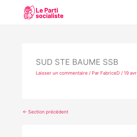
Aller
au
contenu
SUD STE BAUME SSB
Laisser un commentaire
/ Par
FabriceD
/
19 avr
←
Section précédent