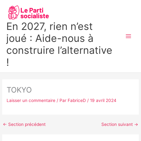
Aller
MAI
au
MEN
contenu
En 2027, rien n’est
joué : Aide-nous à
construire l’alternative
!
TOKYO
Laisser un commentaire
/ Par
FabriceD
/
19 avril 2024
←
Section précédent
Section suivant
→