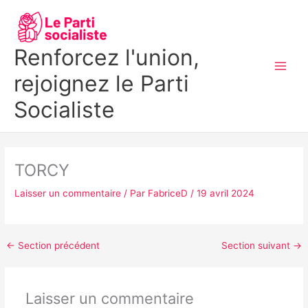
Aller
MAI
au
MEN
contenu
Renforcez l'union,
rejoignez le Parti
Socialiste
TORCY
Laisser un commentaire
/ Par
FabriceD
/
19 avril 2024
←
Section précédent
Section suivant
→
Laisser un commentaire