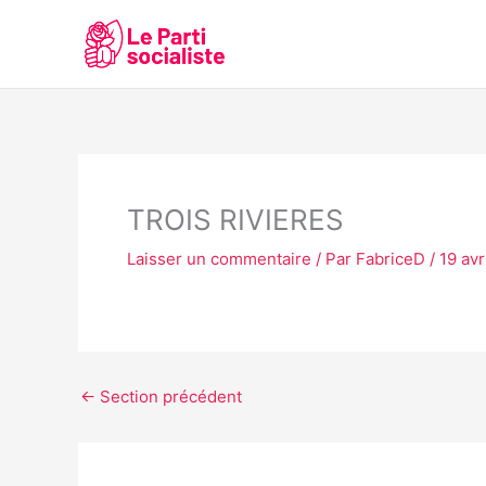
Aller
au
contenu
TROIS RIVIERES
Laisser un commentaire
/ Par
FabriceD
/
19 avr
←
Section précédent