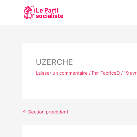
Aller
au
contenu
UZERCHE
Laisser un commentaire
/ Par
FabriceD
/
19 avr
←
Section précédent