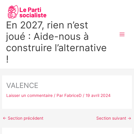
Aller
MAI
au
MEN
contenu
En 2027, rien n’est
joué : Aide-nous à
construire l’alternative
!
VALENCE
Laisser un commentaire
/ Par
FabriceD
/
19 avril 2024
←
Section précédent
Section suivant
→