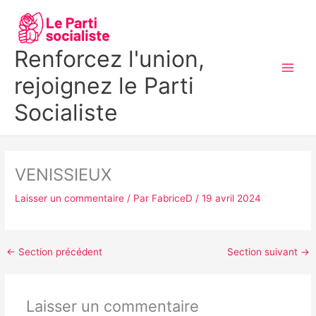
Aller
MAI
au
MEN
contenu
Renforcez l'union,
rejoignez le Parti
Socialiste
VENISSIEUX
Laisser un commentaire
/ Par
FabriceD
/
19 avril 2024
←
Section précédent
Section suivant
→
Laisser un commentaire