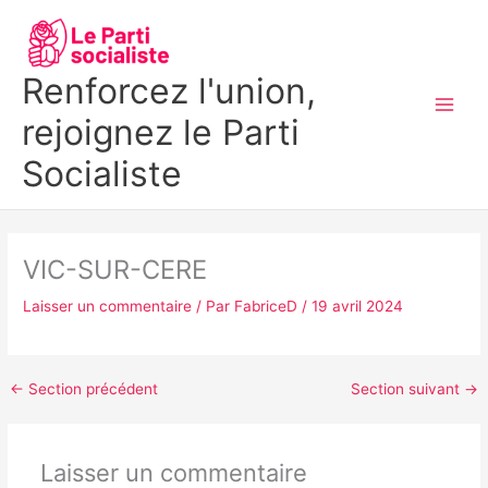
Aller
MAI
au
MEN
contenu
Renforcez l'union,
rejoignez le Parti
Socialiste
VIC-SUR-CERE
Laisser un commentaire
/ Par
FabriceD
/
19 avril 2024
←
Section précédent
Section suivant
→
Laisser un commentaire