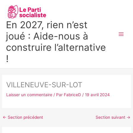
Aller
MAI
au
MEN
contenu
En 2027, rien n’est
joué : Aide-nous à
construire l’alternative
!
VILLENEUVE-SUR-LOT
Laisser un commentaire
/ Par
FabriceD
/
19 avril 2024
←
Section précédent
Section suivant
→