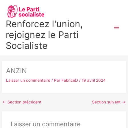
Aller
MAI
au
MEN
contenu
Renforcez l'union,
rejoignez le Parti
Socialiste
ANZIN
Laisser un commentaire
/ Par
FabriceD
/
19 avril 2024
←
Section précédent
Section suivant
→
Laisser un commentaire