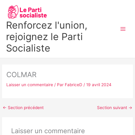
Aller
MAI
au
MEN
contenu
Renforcez l'union,
rejoignez le Parti
Socialiste
COLMAR
Laisser un commentaire
/ Par
FabriceD
/
19 avril 2024
←
Section précédent
Section suivant
→
Laisser un commentaire