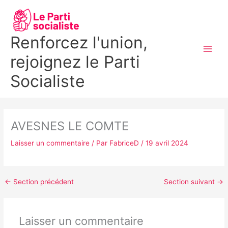
Aller
MAI
au
MEN
contenu
Renforcez l'union,
rejoignez le Parti
Socialiste
AVESNES LE COMTE
Laisser un commentaire
/ Par
FabriceD
/
19 avril 2024
←
Section précédent
Section suivant
→
Laisser un commentaire