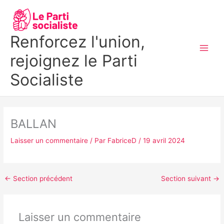
Aller
MAI
au
MEN
contenu
Renforcez l'union,
rejoignez le Parti
Socialiste
BALLAN
Laisser un commentaire
/ Par
FabriceD
/
19 avril 2024
←
Section précédent
Section suivant
→
Laisser un commentaire