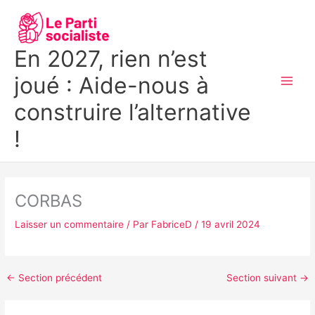
Aller
MAI
au
MEN
contenu
En 2027, rien n’est
joué : Aide-nous à
construire l’alternative
!
CORBAS
Laisser un commentaire
/ Par
FabriceD
/
19 avril 2024
←
Section précédent
Section suivant
→