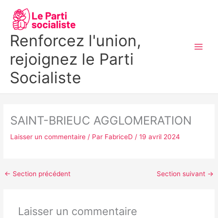
Aller
MAI
au
MEN
contenu
Renforcez l'union,
rejoignez le Parti
Socialiste
SAINT-BRIEUC AGGLOMERATION
Laisser un commentaire
/ Par
FabriceD
/
19 avril 2024
←
Section précédent
Section suivant
→
Laisser un commentaire