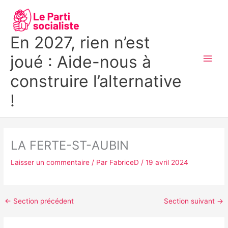
Aller
MAI
au
MEN
contenu
En 2027, rien n’est
joué : Aide-nous à
construire l’alternative
!
LA FERTE-ST-AUBIN
Laisser un commentaire
/ Par
FabriceD
/
19 avril 2024
←
Section précédent
Section suivant
→